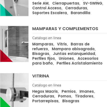
Serie AM
Cierrapuertas
SV-SWING
Control Acceso
Cerraduras
Soportes Escalera
Barandilla
MAMPARAS Y COMPLEMENTOS
Catálogo en línea
Mamparas
Vitris
Barras de
refuerzo
Mampara abisagrado
Bisagras
Juntas estanqueidad
Perfiles fijos
Uniones
Accesorios
para baño
Perfiles Acristalamiento
VITRINA
Catálogo en línea
Hegox Macris
Pernios
Imanes
Cerraduras
Pomos
Tiradores
Portarrepisas
Bisagras