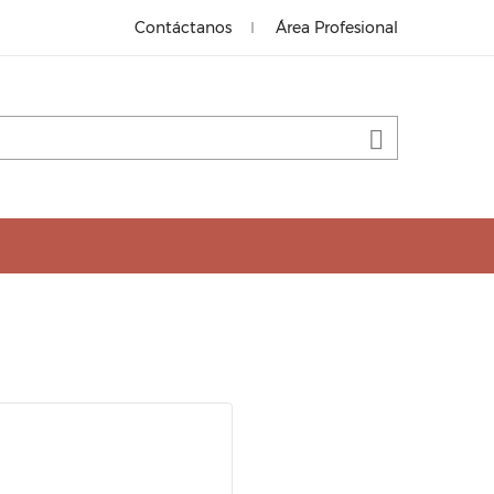
Contáctanos
Área Profesional

ADHESIVOS, CALZOS Y MARQUETERÍA