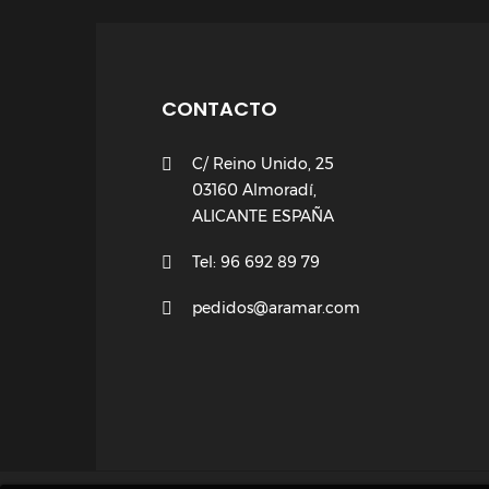
CONTACTO
C/ Reino Unido, 25
03160 Almoradí,
ALICANTE ESPAÑA
Tel: 96 692 89 79
pedidos@aramar.com